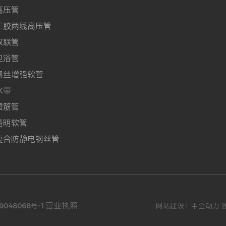
高压管
C三胶两线高压管
双联管
卫浴管
钢丝增强软管
水带
塑筋管
透明软管
C复合防静电钢丝管
营业执照
9048068号-1
网站建设：
中企动力