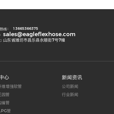
13665366375
热线：
sales@eagleflexhose.com
:
: 山东省潍坊市昌乐县永顺街7号7幢
中心
新闻资讯
纤维增强软管
公司新闻
花园管
行业新闻
钩编管
LPG管